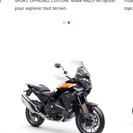
t
SPORT, OFFROAD, CUSTOM. Mode RALLY en option
risq
pour explorer tout terrain.
top