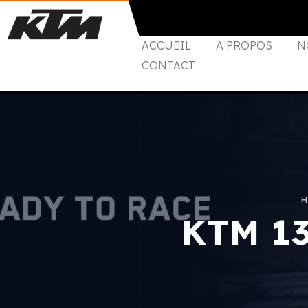
ACCUEIL
A PROPOS
N
CONTACT
H
KTM 1