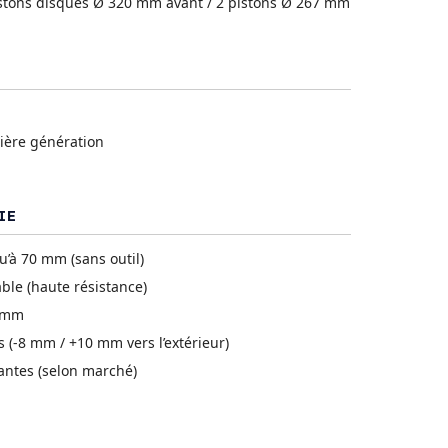
istons disques Ø 320 mm avant / 2 pistons Ø 267 mm
ière génération
IE
u’à 70 mm (sans outil)
le (haute résistance)
7 mm
(-8 mm / +10 mm vers l’extérieur)
antes (selon marché)