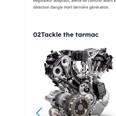
flet, anti-traces
Régulateur adaptatif, alerte de collision avant e
t à toutes les
détection d’angle mort dernière génération.
02
Tackle the tarmac