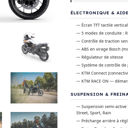
ÉLECTRONIQUE & AIDE
— Écran TFT tactile vertical
— 5 modes de conduite : Ra
— Contrôle de traction sens
— ABS en virage Bosch (mo
— Régulateur de vitesse
— Système de contrôle de 
— KTM Connect (connectiv
— KTM RACE ON — démarrag
SUSPENSION & FREIN
— Suspension semi-active 
Street, Sport, Rain
— Précharge arrière à rég