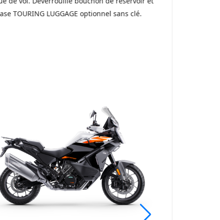
ue de vol. Déverrouille bouchon de réservoir et
case TOURING LUGGAGE optionnel sans clé.