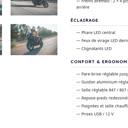
— Freins Brembo : 2 × 4 p
arrière
ÉCLAIRAGE
— Phare LED central
— Feux de virage LED dern
— Clignotants LED
CONFORT & ERGONOM
— Pare-brise réglable jusq
— Guidon aluminium réglab
— Selle réglable 847 / 86
— Repose-pieds redessinés 
— Poignées et selle chauff
— Prises USB / 12 V