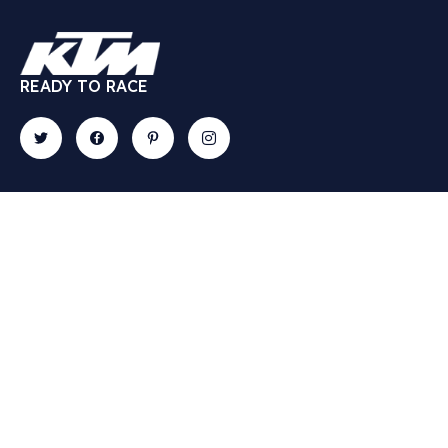
READY TO RACE
Contact
Explore
Gallery
Newslette
57 Rue
ACTUALITES
Recevez
Ichbilia,
en avant-
A PROPOS
Mers
première
CONCESSIONS
Sultan,
toutes les
CONTACT
20100,
actualités