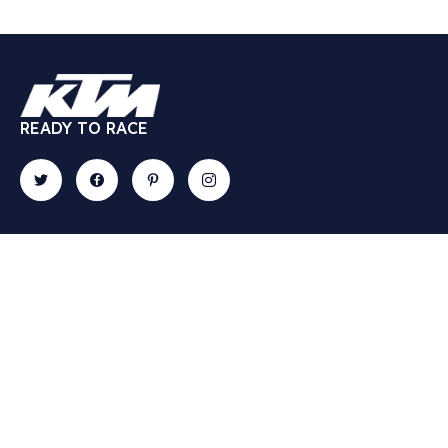
READY TO RACE
Contact
Explore
Gallery
Newslette
57 Rue
ACTUALITES
Recevez
Ichbilia,
en avant-
A PROPOS
Mers
première
CONCESSIONS
Sultan,
toutes les