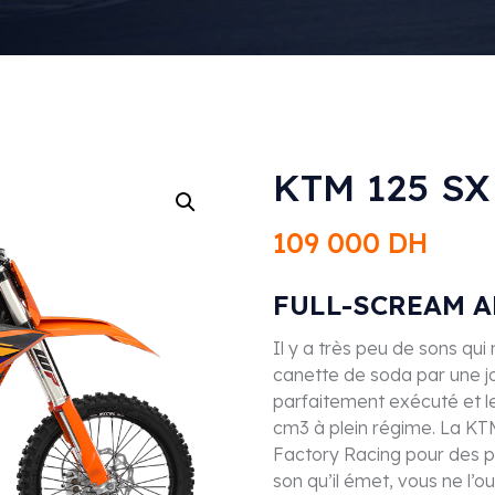
KTM 125 SX
109 000
DH
FULL-SCREAM 
Il y a très peu de sons qu
canette de soda par une jo
parfaitement exécuté et l
cm3 à plein régime. La KT
Factory Racing pour des p
son qu’il émet, vous ne l’ou